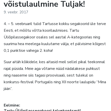
võistulaulmine Tuljak!
9. veebr. 2017
4. – 5. veebruaril tulid Tartusse kokku segakoorid üle terve
Eesti, et mõõtu võtta koorilaulmises. Tartu
Üliõpilassegakoor osales sel aastal A-kategoorias ning
suurima hea meelega kuulutame välja, et pälvisime kõigest
0,1 punktise vahega 2. koha!
Suur aitäh kõikidele, kes aitasid meil sellel pikal teekonnal
rajal püsida. Meie aga võtame nüüd nädalakese puhkust
ning naaseme siis tagasi proovisaali, sest tulekul on
konkurss-festival Portugalis ning XII noorte laulupidu “Mina
jään”.
Navigeerimine
Previous
Tartu Üliõpilassegakoori talvekontsert!