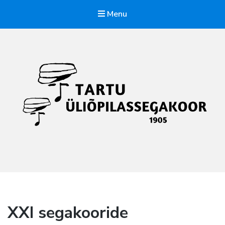
Menu
Tartu Üliõpilassegakoor
Iga hääl loeb
XXI segakooride